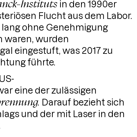
nck-Instituts
in den 1990er
steriösen Flucht aus dem Labor.
e lang ohne Genehmigung
n waren, wurden
gal eingestuft, was 2017 zu
htung führte.
 US-
ar eine der zulässigen
brennung.
Darauf bezieht sich
ags und der mit Laser in den
.