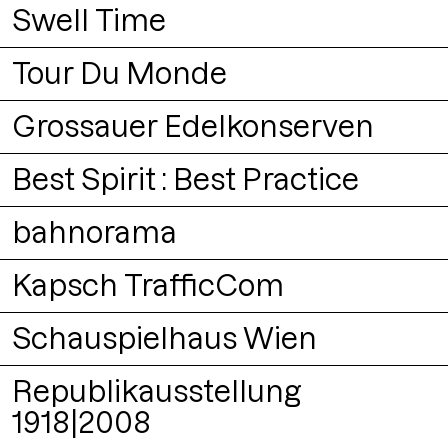
Packaging
Illustration
Swell Time
Buch
Illustration
Tour Du Monde
Logo
Lettering
Grossauer Edelkonserven
Ausstellung
Poster
Best Spirit : Best Practice
Packaging
Logo
Branding
bahnorama
Buch
Illustration
Kapsch TrafficCom
Ausstellung
Schauspielhaus Wien
Branding
Signaletik
Republikausstellung
1918|2008
Buch
Poster