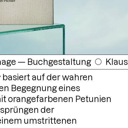
○
Klaus Pichler: The Petunia C
e
basiert auf der wahren
igen Begegnung eines
mit orangefarbenen Petunien
rsprüngen der
einem umstrittenen