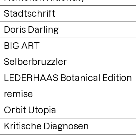
Buch
Stadtschrift
Lettering
Doris Darling
Ausstellung
Logo
BIG ART
Logo
Lettering
Branding
Selberbruzzler
Ausstellung
Buch
LEDERHAAS Botanical Edition
Logo
Lettering
Branding
remise
Packaging
Logo
Branding
Orbit Utopia
Ausstellung
Logo
Kritische Diagnosen