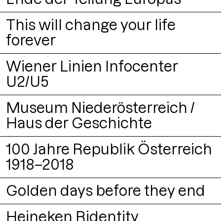
Buch
Packaging
Logo
This will change your life
forever
Ausstellung
Wiener Linien Infocenter
U2/U5
Buch
Museum Niederösterreich /
Haus der Geschichte
Ausstellung
100 Jahre Republik Österreich
1918–2018
Ausstellung
Golden days before they end
Ausstellung
Heineken Ridentity