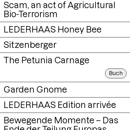
Scam, an act of Agricultural
Buch
Bio-Terrorism
LEDERHAAS Honey Bee
Buch
Sitzenberger
Packaging
Logo
Buch
The Petunia Carnage
Klaus Pichler: The Pe
Packaging
Logo
Lettering
Illustration
Buch
Garden Gnome
LEDERHAAS Edition arrivée
Logo
Illustration
Branding
Bewegende Momente – Das
Ende der Teilung Europas