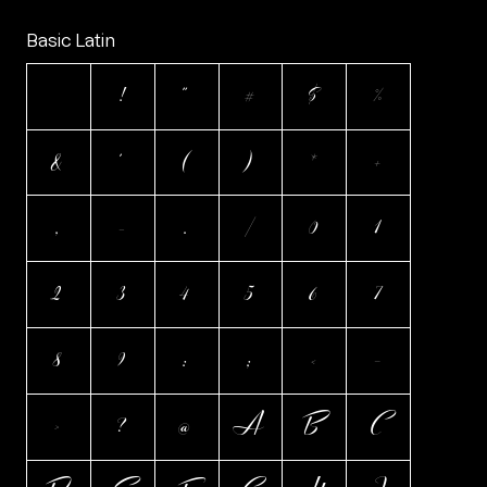
Basic Latin
!
"
#
$
%
&
'
(
)
*
+
,
-
.
/
0
1
2
3
4
5
6
7
8
9
:
;
<
=
>
?
@
A
B
C