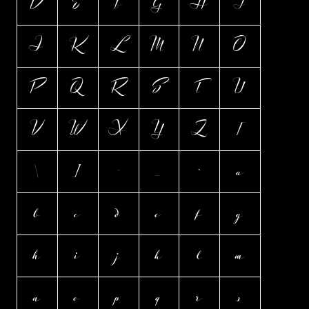
D
E
F
G
H
I
J
K
L
M
N
O
P
Q
R
S
T
U
V
W
X
Y
Z
[
\
]
^
_
`
a
b
c
d
e
f
g
h
i
j
k
l
m
n
o
p
q
r
s