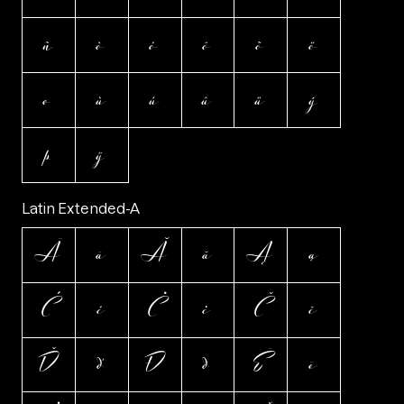
ñ
ò
ó
ô
õ
ö
ø
ù
ú
û
ü
ý
þ
ÿ
Latin Extended-A
Ā
ā
Ă
ă
Ą
ą
Ć
ć
Ċ
ċ
Č
č
Ď
ď
Đ
đ
Ē
ē