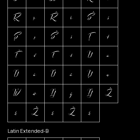
Ŗ
ŗ
Ř
ř
Ś
ś
Ş
ş
Š
š
Ţ
ţ
Ť
ť
Ŧ
ŧ
Ū
ū
Ů
ů
Ű
ű
Ų
ų
Ŵ
ŵ
Ŷ
ŷ
Ÿ
Ź
ź
Ż
ż
Ž
ž
Latin Extended-B