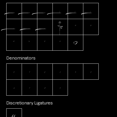








Denominators
0
1
2
3
4
5
6
7
8
9
Discretionary Ligatures
ll