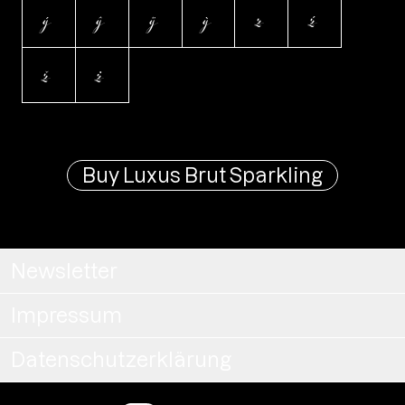
ý
ŷ
ÿ
ỳ
z
ź
ž
ż
Buy Luxus Brut Sparkling
Newsletter
Impressum
Datenschutzerklärung