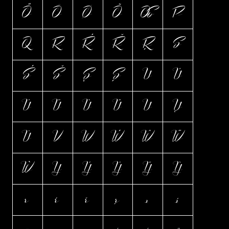
Ő
Ō
Ø
Õ
Œ
P
Q
R
Ŕ
Ř
Ŗ
S
Ś
Š
Ş
Ș
U
Ú
Û
Ü
Ù
Ű
Ū
Ų
Ů
V
W
Ẃ
Ŵ
Ẅ
Ẁ
Y
Ý
Ŷ
Ÿ
Ỳ
r
ŕ
ř
ŗ
s
ś