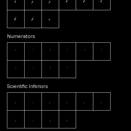
š
ş
ș
t
ŧ
ť
ţ
ț
x
Numerators
0
1
2
3
4
5
6
7
8
9
Scientific Inferiors
0
1
2
3
4
5
6
7
8
9