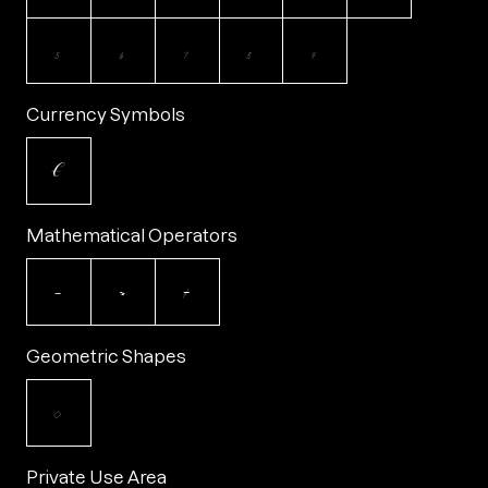
₅
₆
₇
₈
₉
Currency Symbols
€
Mathematical Operators
−
≈
≠
Geometric Shapes
◊
Private Use Area