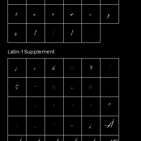
t
u
v
w
x
y
z
{
|
}
~
Latin-1 Supplement
¡
¢
£
¤
¥
¦
§
¨
©
«
®
¯
°
±
²
³
´
¶
·
¸
¹
»
¿
À