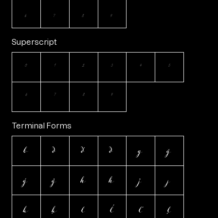
6
7
8
9
Superscript
0
1
2
3
4
5
6
7
8
9
Terminal Forms
b
d
ď
đ
g
ğ
ģ
ġ
h
ħ
j
ȷ
k
ķ
l
ĺ
ľ
ļ