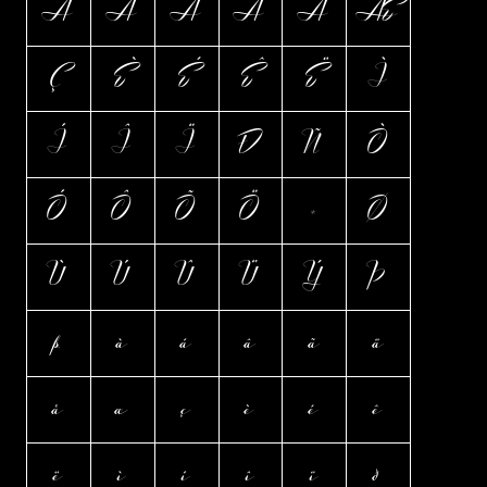
Á
Â
Ã
Ä
Å
Æ
Ç
È
É
Ê
Ë
Ì
Í
Î
Ï
Ð
Ñ
Ò
Ó
Ô
Õ
Ö
×
Ø
Ù
Ú
Û
Ü
Ý
Þ
ß
à
á
â
ã
ä
å
æ
ç
è
é
ê
ë
ì
í
î
ï
ð