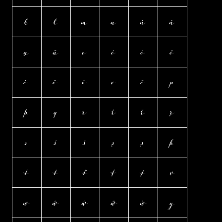
ŀ
ł
m
n
ń
ň
ņ
ñ
o
ó
ô
ö
ò
ő
ō
ø
õ
p
þ
q
r
ŕ
ř
ŗ
s
ś
š
ş
ș
ß
t
ŧ
ť
ţ
ț
v
w
ẃ
ŵ
ẅ
ẁ
y