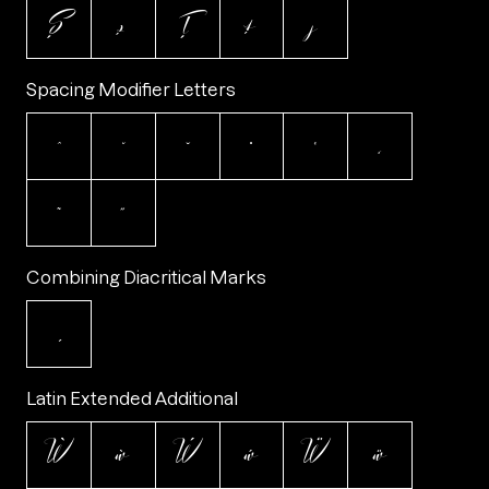
Ș
ș
Ț
ț
ȷ
Spacing Modifier Letters
ˆ
ˇ
˘
˙
˚
˛
˜
˝
Combining Diacritical Marks
Latin Extended Additional
Ẁ
ẁ
Ẃ
ẃ
Ẅ
ẅ