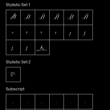
Stylistic Set 1
M
N
Ń
Ň
Ņ
Ñ
r
ŕ
ř
ŗ
z
ź
ž
ż
&
Stylistic Set 2
&
Subscript
0
1
2
3
4
5