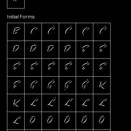
Initial Forms
B
C
Ć
Č
Ç
Ċ
D
Ď
Đ
Ð
E
É
Ě
Ê
Ë
Ė
È
Ē
Ę
G
Ğ
Ģ
Ġ
K
Ķ
L
Ĺ
Ľ
Ļ
Ŀ
Ł
O
Ó
Ô
Ö
Ò